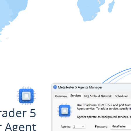
ader 5
r Agent