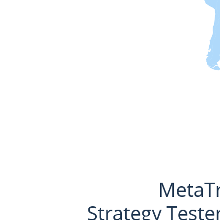
MetaTr
Strategy Teste