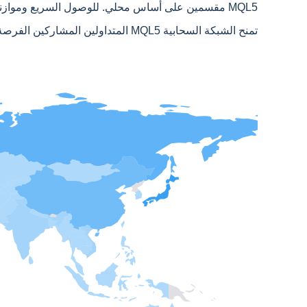
MQL5 مقسمين على أساس محلي. للوصول السريع وموازنة أفضل للحمل، يتم تسجيل جميع الوكلاء في أقرب نقطة وصول إلى الشبكة السحابية MQL5.
تمنح الشبكة السحابية MQL5 المتداولين المشاركين الفرصة لتحسين أنظمة التداول الآلي بسرعة، وتساعد الوكلاء على ربح المال باستخدام موارد مجانية.