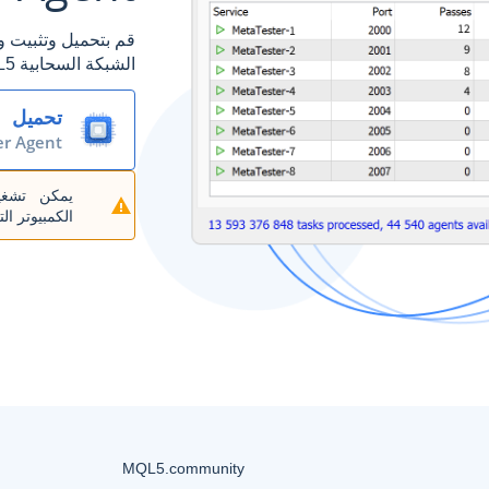
الشبكة السحابية MQL5. أنت فقط بحاجة إلى بضع نقرات بالماوس.
تحميل
er Agent
يمكن تشغي
الكمبيوتر التي 
MQL5.community