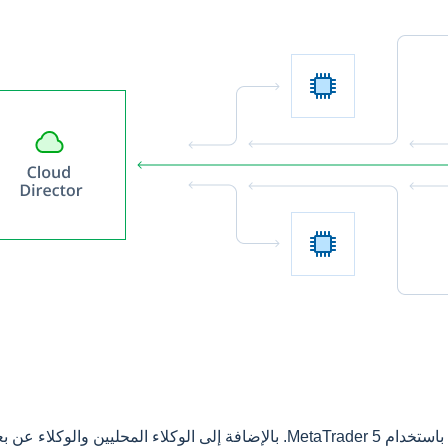
يمكنك الوصول إلى طاقة الحوسبة للشبكة السحابية MQL5 باستخدام MetaTrader 5. بالإ