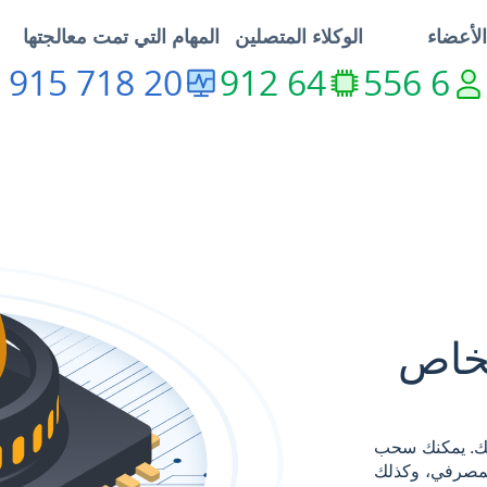
الأعضاء
الوكلاء المتصلين
المهام التي تمت معالجتها
20 718 915 549
64 912
6 556
لخاص
ساب MQL5.community الخاص بك. يمكنك سحب
المصرفي، وكذلك