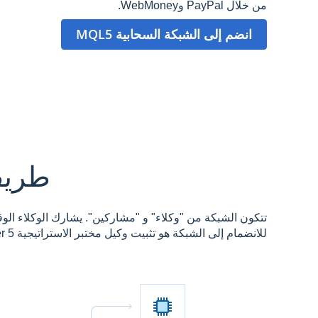
من خلال PayPal وWebMoney.
انضم إلى الشبكة السحابية MQL5
طريقة
تتكون الشبكة من "وكلاء" و "مشاركين". يشارك الوكلاء الوق
للانضمام إلى الشبكة هو تثبيت وكيل مختبر الاستراتيجية MetaTrader 5.