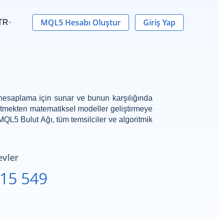
MQL5 Hesabı Oluştur
Giriş Yap
TR
ut hesaplama için sunar ve bunun karşılığında
ize etmekten matematiksel modeller geliştirmeye
 MQL5 Bulut Ağı, tüm temsilciler ve algoritmik
vler
915 549