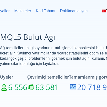
yaller
Makaleler
Kod Tabanı
Dokümantasyon
MQL5 Bulut Ağı
Ağ temsilcileri, bilgisayarlarının atıl işlemci kapasitesini bul
ücret alır. Katılımcı yatırımcılar da ticaret stratejilerini optim
kadar çok çeşitli problemlerini çözmek için bulut ağını kullanır.
yatırımcılar topluluğu için faydalıdır.
Üyeler
Çevrimiçi temsilciler
Tamamlanmış göre
6 556
63 581
20 718 