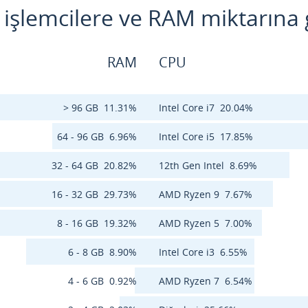
n işlemcilere ve RAM miktarına 
RAM
CPU
> 96 GB
11.31%
Intel Core i7
20.04%
64 - 96 GB
6.96%
Intel Core i5
17.85%
32 - 64 GB
20.82%
12th Gen Intel
8.69%
16 - 32 GB
29.73%
AMD Ryzen 9
7.67%
8 - 16 GB
19.32%
AMD Ryzen 5
7.00%
6 - 8 GB
8.90%
Intel Core i3
6.55%
4 - 6 GB
0.92%
AMD Ryzen 7
6.54%