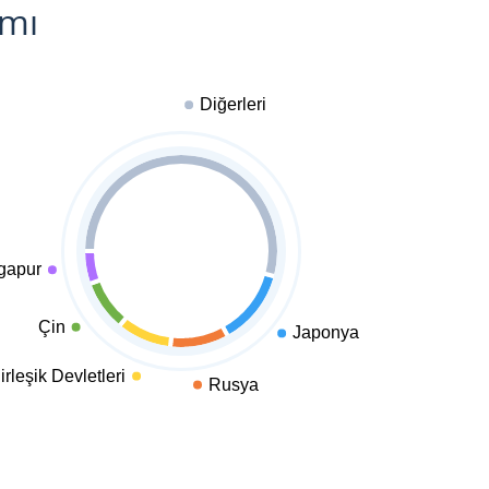
ımı
Diğerleri
gapur
Çin
Japonya
rleşik Devletleri
Rusya